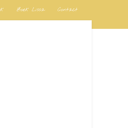
jk
Boek Lissa
Contact