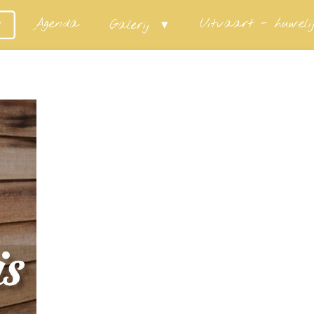
Agenda
Uitvaart - huweli
Galerij